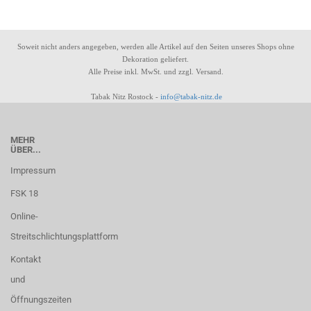
Soweit nicht anders angegeben, werden alle Artikel auf den Seiten unseres Shops ohne
Dekoration geliefert.
Alle Preise inkl. MwSt. und zzgl. Versand.
Tabak Nitz Rostock -
info@tabak-nitz.de
MEHR
ÜBER...
Impressum
FSK 18
Online-
Streitschlichtungsplattform
Kontakt
und
Öffnungszeiten